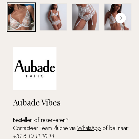
Aubade Vibes
Bestellen of reserveren?
Contacteer Team Pluche via
WhatsApp
of bel naar:
+31 6 10 11 10 14