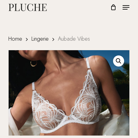
Skip
Menu
to
CLOSE
Cart
CART
Close
main
Menu
content
Home
Lingerie
Aubade Vibes