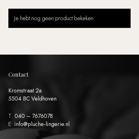
Je hebt nog geen product bekeken.
Contact
Kromstraat 2a
5504 BC Veldhoven
T:
040 – 7676078
E:
info@pluche-lingerie.nl