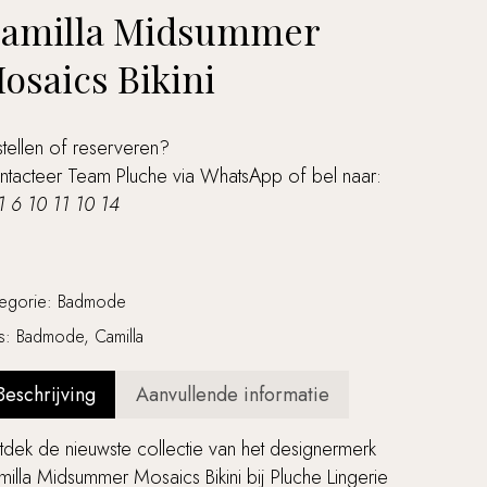
amilla Midsummer
osaics Bikini
tellen of reserveren?
ntacteer Team Pluche via
WhatsApp
of bel naar:
1 6 10 11 10 14
tegorie:
Badmode
gs:
Badmode
,
Camilla
Beschrijving
Aanvullende informatie
dek de nieuwste collectie van het designermerk
illa Midsummer Mosaics Bikini bij Pluche Lingerie