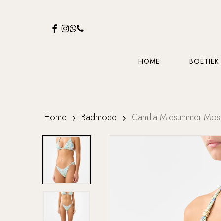
Skip
to
FACEBOOK
INSTAGRAM
WHATSAPP
PHONE
main
content
HOME
BOETIEK
Home
Badmode
Camilla Midsummer Mosai