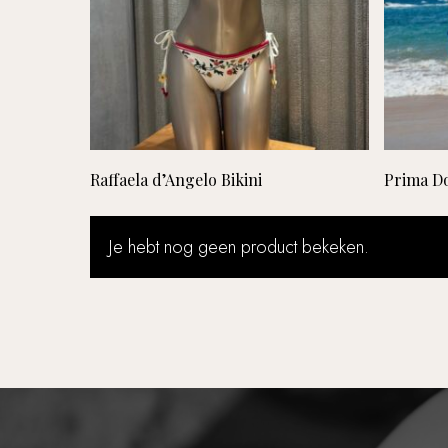
Lees verder
Raffaela d’Angelo Bikini
Prima D
Je hebt nog geen product bekeken.