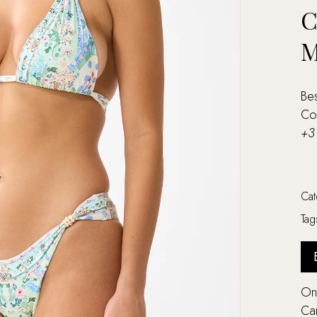
C
M
Bes
Co
+3
Ca
Ta
Ont
Cam