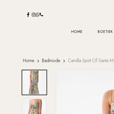
Skip
to
FACEBOOK
INSTAGRAM
WHATSAPP
PHONE
main
content
HOME
BOETIEK
Home
Badmode
Camilla Spirit Of Santa Ma