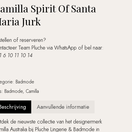
amilla Spirit Of Santa
aria Jurk
tellen of reserveren?
ntacteer Team Pluche via
WhatsApp
of bel naar:
1 6 10 11 10 14
tegorie:
Badmode
gs:
Badmode
,
Camilla
Beschrijving
Aanvullende informatie
dek de nieuwste collectie van het designermerk
illa Australia bij Pluche Lingerie & Badmode in