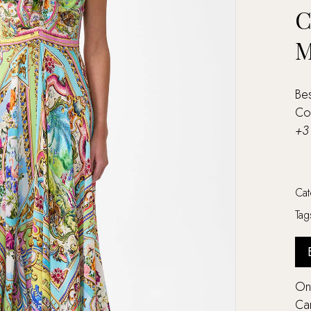
C
M
Bes
Co
+3
Ca
Ta
Ont
Cam