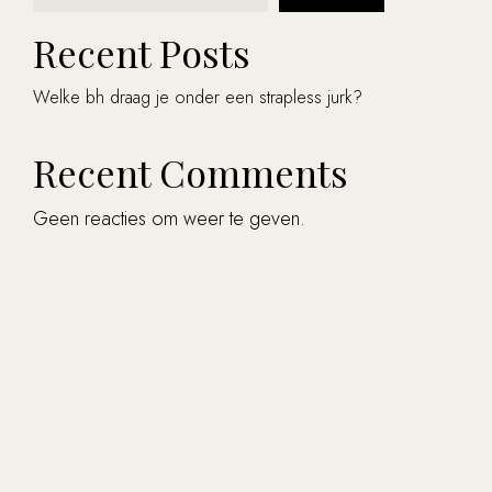
Recent Posts
Welke bh draag je onder een strapless jurk?
Recent Comments
producten in de winkelwagen.
Geen reacties om weer te geven.
Go to shop