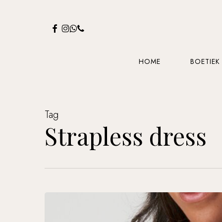
Skip
to
FACEBOOK
INSTAGRAM
WHATSAPP
PHONE
main
content
HOME
BOETIEK
Tag
Strapless dress
Welke
bh