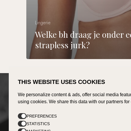
Lingerie
Welke bh draag je onder 
strapless jurk?
THIS WEBSITE USES COOKIES
We personalize content & ads, offer social media featur
Contact
Openin
using cookies. We share this data with our partners for
Kromstraat 2a
Maanda
PREFERENCES
5504 BC Veldhoven
Dinsdag
STATISTICS
Woensda