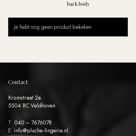
back body
Je hebt nog geen product bekeken.
Contact
Kromstraat 2a
5504 BC Veldhoven
T:
040 – 7676078
E:
info@pluche-lingerie.nl