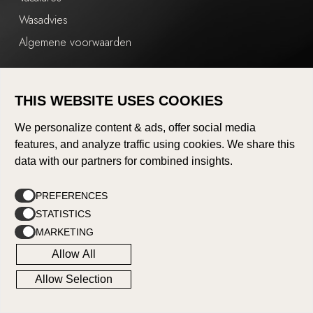
Wasadvies
Algemene voorwaarden
Shop
THIS WEBSITE USES COOKIES
Mijn account
We personalize content & ads, offer social media
Afrekenen
features, and analyze traffic using cookies. We share this
Winkelwagen
data with our partners for combined insights.
Shop
PREFERENCES
STATISTICS
Subtotaal:
€
0,00
MARKETING
Allow All
© 2026 Pluche Lingerie. Design by MEGANMEDIA.
Bekijk winkelwagen
Afrekenen
Allow Selection
facebook
instagram
whatsapp
phone