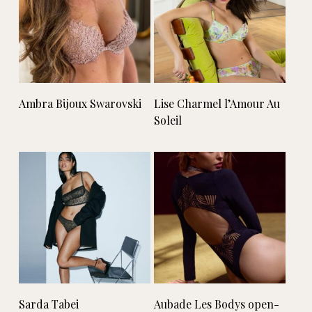
Lees verder
Lees verder
Ambra Bijoux Swarovski
Lise Charmel l’Amour Au
Soleil
Lees verder
Lees verder
Sarda Tabei
Aubade Les Bodys open-