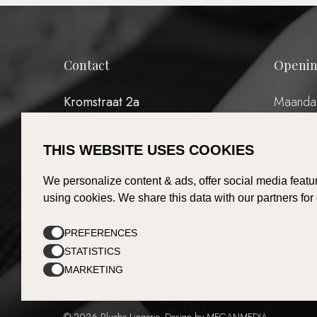
Contact
Openin
Kromstraat 2a
Maanda
5504 BC Veldhoven
Dinsdag
Woensda
THIS WEBSITE USES COOKIES
Donderd
T:
040 – 7676078
Vrijdag:
E:
info@pluche-lingerie.nl
We personalize content & ads, offer social media featur
Zaterda
using cookies. We share this data with our partners for
Zondag:
(Eerste
PREFERENCES
STATISTICS
MARKETING