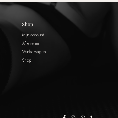
Shop
Mijn account
Afrekenen
Winkelwagen
Shop
€
0,00
 winkelwagen
Afrekenen
facebook
instagram
whatsapp
phone