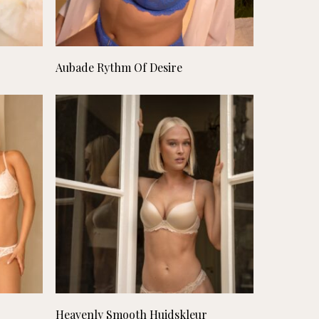
Lees verder
Aubade Rythm Of Desire
producten in de winkelwagen.
Go to shop
Lees verder
Heavenly Smooth Huidskleur