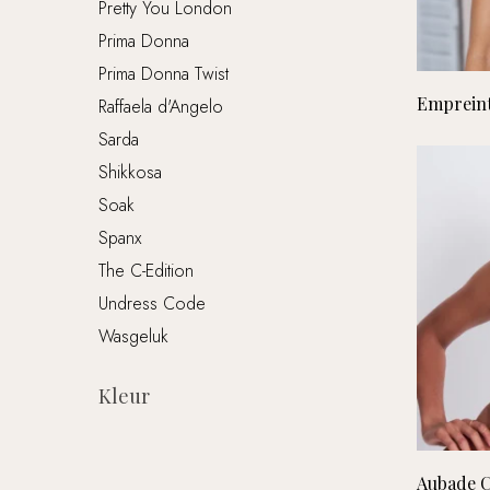
Pretty You London
Prima Donna
Prima Donna Twist
Empreint
Raffaela d'Angelo
Sarda
Shikkosa
Soak
Spanx
The C-Edition
Undress Code
Wasgeluk
Kleur
Aubade C