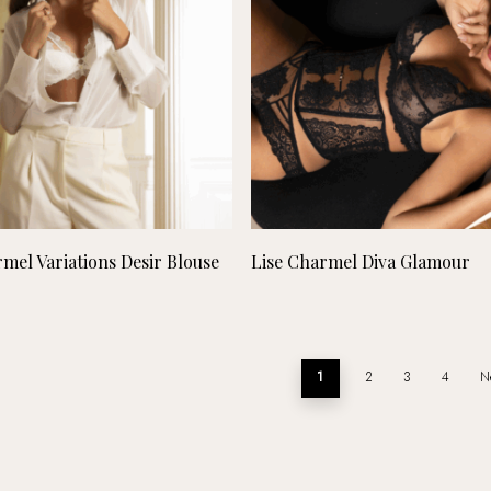
Lees verder
Lees verder
mel Variations Desir Blouse
Lise Charmel Diva Glamour
1
2
3
4
N