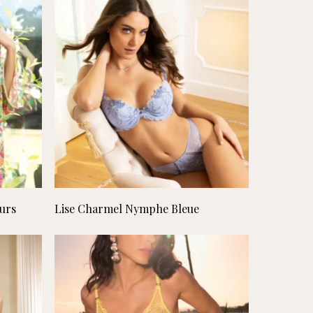
hoog
naar
laag
Lees verder
eurs
Lise Charmel Nymphe Bleue