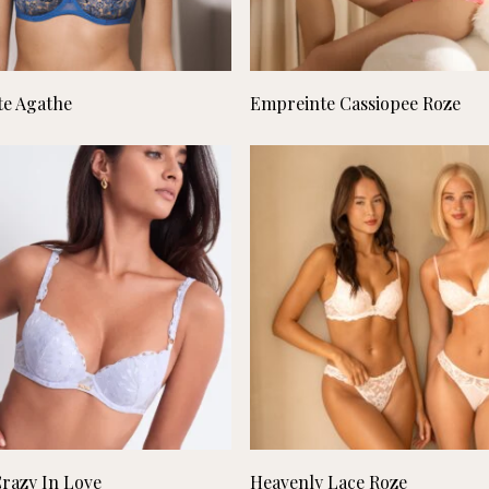
Lees verder
Lees verder
e Agathe
Empreinte Cassiopee Roze
Geen 
Lees verder
Lees verder
razy In Love
Heavenly Lace Roze