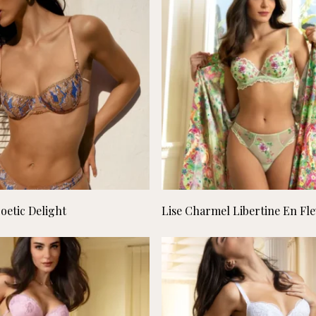
Lees verder
Lees verder
oetic Delight
Lise Charmel Libertine En Fl