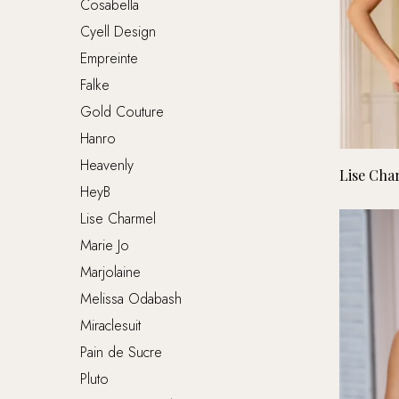
Cosabella
Cyell Design
Empreinte
Falke
Gold Couture
Hanro
Heavenly
Lise Cha
HeyB
Lise Charmel
Marie Jo
Marjolaine
Melissa Odabash
Miraclesuit
Pain de Sucre
Pluto