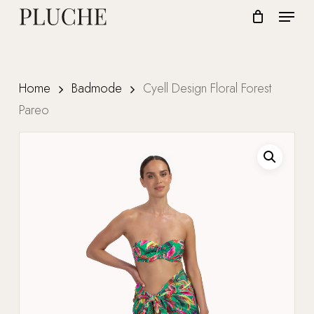
Skip
Menu
to
CLOSE
Cart
CART
Close
main
Menu
content
Home
Badmode
Cyell Design Floral Forest
Pareo