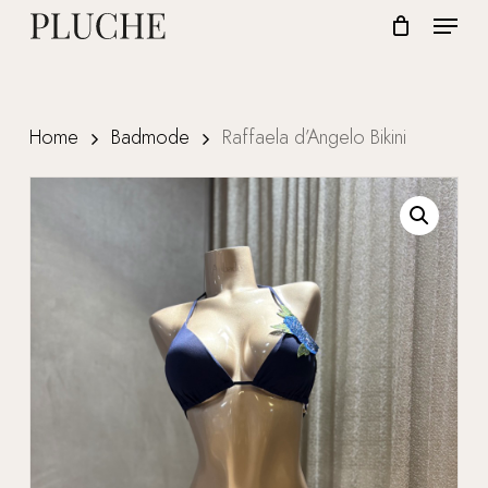
Skip
Menu
to
CLOSE
Cart
CART
Close
main
Menu
content
Home
Badmode
Raffaela d’Angelo Bikini