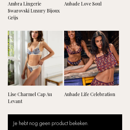
Lees verder
Lees verder
Ambra Lingerie
Aubade Love Soul
Swarovski Luxury Bijoux
Grijs
Lees verder
Lees verder
Lise Charmel Cap Au
Aubade Life Celebration
Levant
Je hebt nog geen product bekeken.