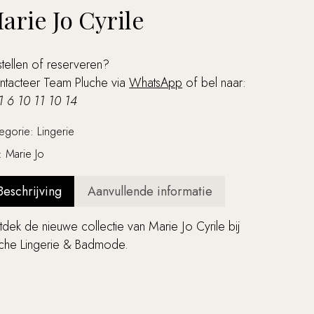
arie Jo Cyrile
tellen of reserveren?
ntacteer Team Pluche via
WhatsApp
of bel naar:
1 6 10 11 10 14
tegorie:
Lingerie
g:
Marie Jo
Beschrijving
Aanvullende informatie
dek de nieuwe collectie van Marie Jo Cyrile bij
uche Lingerie & Badmode.