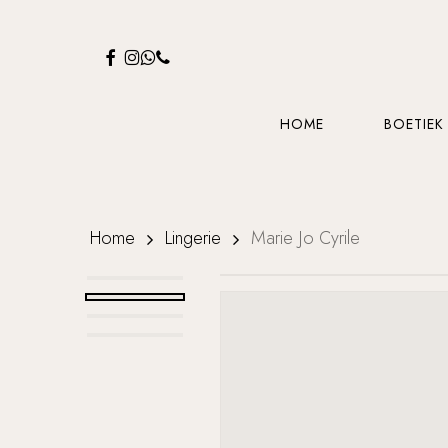
Skip
to
FACEBOOK
INSTAGRAM
WHATSAPP
PHONE
main
content
HOME
BOETIEK
Home
Lingerie
Marie Jo Cyrile