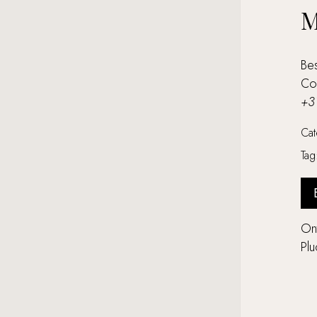
M
Bes
Co
+3
Ca
Ta
Ont
Pl