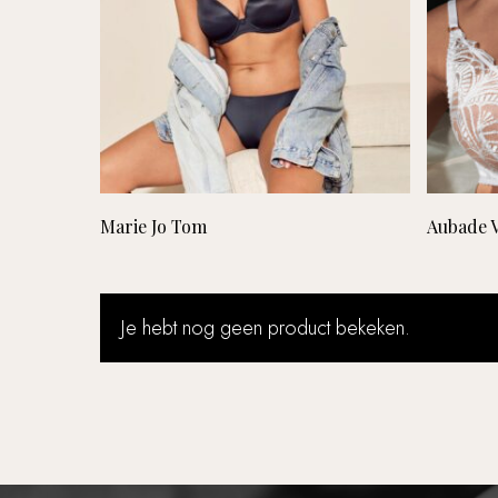
Lees verder
Marie Jo Tom
Aubade V
Je hebt nog geen product bekeken.