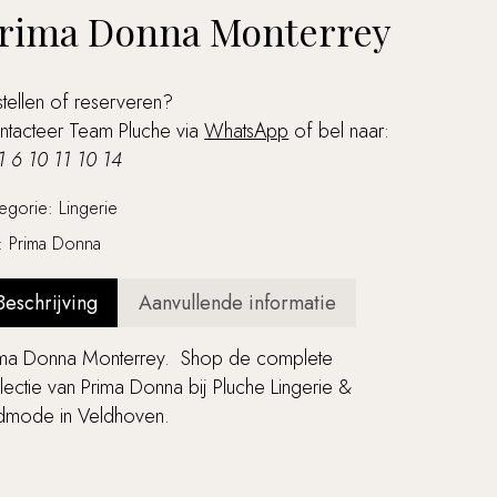
rima Donna Monterrey
tellen of reserveren?
ntacteer Team Pluche via
WhatsApp
of bel naar:
1 6 10 11 10 14
tegorie:
Lingerie
g:
Prima Donna
Beschrijving
Aanvullende informatie
ima Donna Monterrey. Shop de complete
lectie van Prima Donna bij Pluche Lingerie &
dmode in Veldhoven.