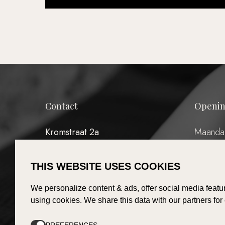
Contact
Openin
Kromstraat 2a
Maanda
5504 BC Veldhoven
Dinsdag
Woensda
THIS WEBSITE USES COOKIES
Donderd
T:
040 – 7676078
Vrijdag:
E:
info@pluche-lingerie.nl
We personalize content & ads, offer social media featur
Zaterda
using cookies. We share this data with our partners for
Zondag:
(Eerste