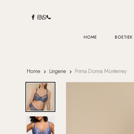
Skip
to
FACEBOOK
INSTAGRAM
WHATSAPP
PHONE
main
content
HOME
BOETIEK
Home
Lingerie
Prima Donna Monterrey