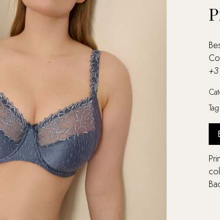
P
Bes
Co
+3
Ca
Ta
Pr
col
Ba