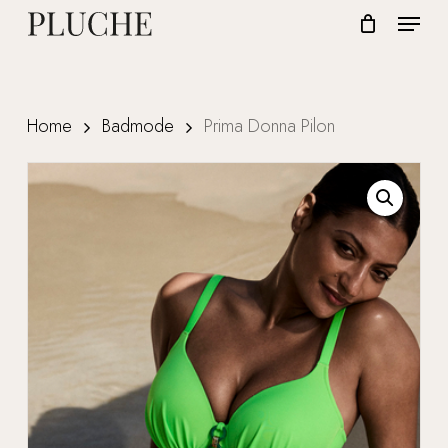
Skip
Menu
to
CLOSE
Cart
CART
Close
main
Menu
content
Home
Badmode
Prima Donna Pilon