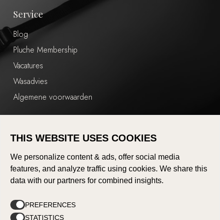
Service
Blog
Pluche Membership
Vacatures
Wasadvies
Algemene voorwaarden
Shop
THIS WEBSITE USES COOKIES
Mijn account
We personalize content & ads, offer social media
Afrekenen
features, and analyze traffic using cookies. We share this
Winkelwagen
data with our partners for combined insights.
Shop
PREFERENCES
STATISTICS