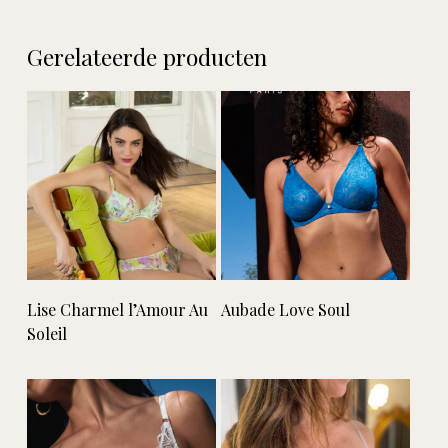
Gerelateerde producten
Geen producten in de
winkelwagen.
Go to shop
Lees verder
Lees verder
Lise Charmel l’Amour Au
Aubade Love Soul
Soleil