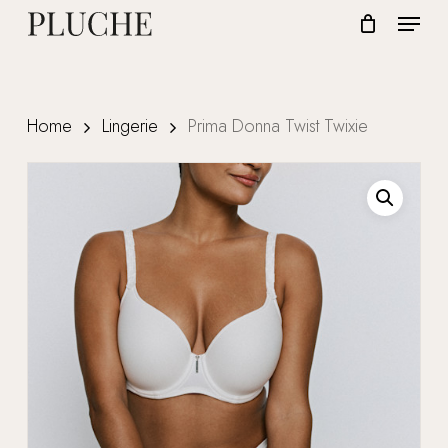
Skip
Menu
to
CLOSE
Cart
CART
Close
main
Menu
content
Home
Lingerie
Prima Donna Twist Twixie