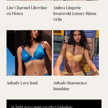
Lees verder
Lees verder
Lise Charmel Libertine
Ambra Lingerie
en Fleurs
Swarovski Luxury Bijoux
Grijs
Lees verder
Lees verder
Aubade Love Soul
Aubade Rosessence
Sunshine
Je hebt nog geen product bekeken.