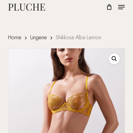
Skip
Menu
to
CLOSE
Cart
CART
Close
main
Menu
content
Home
Lingerie
Shikkosa Alba Lemon