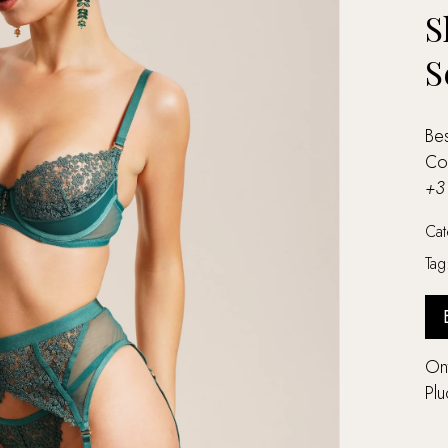
S
S
Bes
Co
+3
Ca
Ta
Ont
Pl