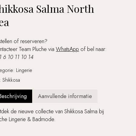
hikkosa Salma North
ea
tellen of reserveren?
ntacteer Team Pluche via
WhatsApp
of bel naar:
1 6 10 11 10 14
tegorie:
Lingerie
g:
Shikkosa
Beschrijving
Aanvullende informatie
dek de nieuwe collectie van Shikkosa Salma bij
uche Lingerie & Badmode.