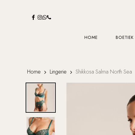
Skip
to
FACEBOOK
INSTAGRAM
WHATSAPP
PHONE
main
content
HOME
BOETIEK
Home
Lingerie
Shikkosa Salma North Sea