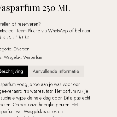
asparfum 250 ML
tellen of reserveren?
ntacteer Team Pluche via
WhatsApp
of bel naar:
1 6 10 11 10 14
tegorie:
Diversen
gs:
Wasgeluk
,
Wasparfum
Beschrijving
Aanvullende informatie
sparfum voeg je toe aan je was voor een
eëvenaard fris wasresultaat. Het parfum ruik je
subtiele wijze de hele dag door. Dit is pas echt
ieten! Ontdek onze heerlijke geuren. Het
sparfum van Wasgeluk is uniek en