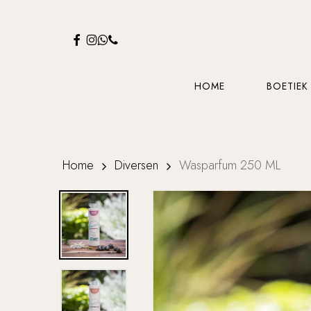
Skip
to
FACEBOOK
INSTAGRAM
WHATSAPP
PHONE
main
content
HOME
BOETIEK
Home
Diversen
Wasparfum 250 ML