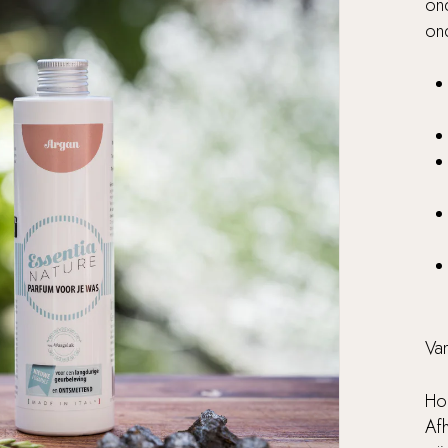
on
on
Va
Ho
Afh