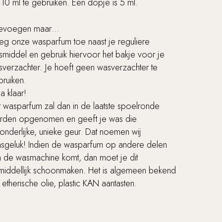
 10 ml te gebruiken. Een dopje is 5 ml.
evoegen maar…
eg onze wasparfum toe naast je reguliere
middel en gebruik hiervoor het bakje voor je
verzachter. Je hoeft geen wasverzachter te
bruiken.
na klaar!
 wasparfum zal dan in de laatste spoelronde
rden opgenomen en geeft je was die
zonderlijke, unieke geur. Dat noemen wij
sgeluk! Indien de wasparfum op andere delen
n de wasmachine komt, dan moet je dit
middellijk schoonmaken. Het is algemeen bekend
 etherische olie, plastic KAN aantasten.