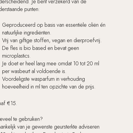
derscheidend. Je bent verzekerd van de
derstaande punten:
Geproduceerd op basis van essentiële oliën én
natuurlijke ingrediënten.
Vrij van giftige stoffen, vegan en dierproefvrij.
De fles is bio based en bevat geen
microplastics.
Je doet er heel lang mee omdat 10 tot 20 ml
per wasbeurt al voldoende is.
Voordeligste wasparfum in verhouding
hoeveelheid in ml ten opzichte van de prijs.
naf €15.
eveel te gebruiken?
ankelijk van je gewenste geursterkte adviseren