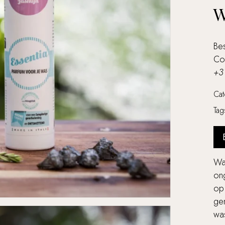
W
Bes
Co
+3
Ca
Ta
Wa
ong
op 
gen
wa