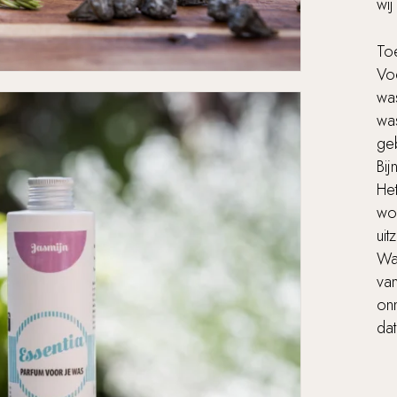
wij
To
Vo
was
was
ge
Bij
Het
wo
uit
Wa
va
on
dat