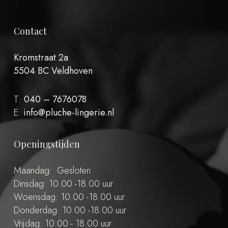
Contact
Kromstraat 2a
5504 BC Veldhoven
T:
040 – 7676078
E:
info@pluche-lingerie.nl
Openingstijden
Maandag: Gesloten
Dinsdag: 10.00 -18.00 uur
Woensdag: 10.00 -18.00 uur
Donderdag: 10.00 -18.00 uur
Vrijdag: 10.00 - 18.00 uur