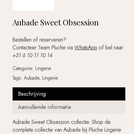
Aubade Sweet Obsession
Bestellen of reserveren?
Contacteer Team Pluche via
WhatsApp
of bel naar:
+31 6 10 11 10 14
Categorie:
Lingerie
Tags:
Aubade
,
Lingerie
Beschrijving
Aanvullende informatie
Aubade Sweet Obsession collectie. Shop de
complete collectie van Aubade bij Pluche Lingerie