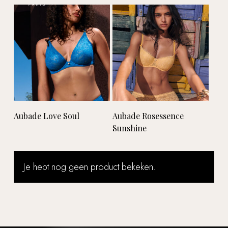
Lees verder
Lees verder
Aubade Love Soul
Aubade Rosessence
Sunshine
Je hebt nog geen product bekeken.