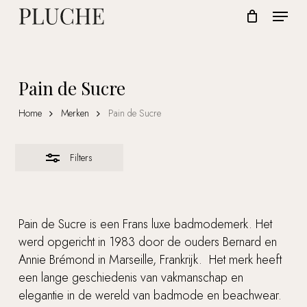
Skip
Menu
to
Close
CLOSE
Cart
CART
Close
main
Filters
Menu
content
Pain de Sucre
Home
Merken
Pain de Sucre
Filters
Pain de Sucre is een Frans luxe badmodemerk. Het
werd opgericht in 1983 door de ouders Bernard en
Annie Brémond in Marseille, Frankrijk. Het merk heeft
een lange geschiedenis van vakmanschap en
elegantie in de wereld van badmode en beachwear.