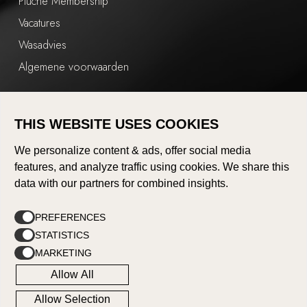
Pluche Membership
Vacatures
Wasadvies
Algemene voorwaarden
Shop
THIS WEBSITE USES COOKIES
Mijn account
We personalize content & ads, offer social media
Afrekenen
features, and analyze traffic using cookies. We share this
Winkelwagen
data with our partners for combined insights.
Shop
PREFERENCES
STATISTICS
Subtotaal:
€
0,00
MARKETING
Allow All
© 2026 Pluche Lingerie. Design by MEGANMEDIA.
Bekijk winkelwagen
Afrekenen
Allow Selection