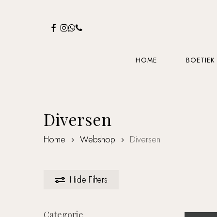
Skip
to
FACEBOOK
INSTAGRAM
WHATSAPP
PHONE
main
content
HOME
BOETIEK
Diversen
Home
Webshop
Diversen
Hide
Filters
Categorie