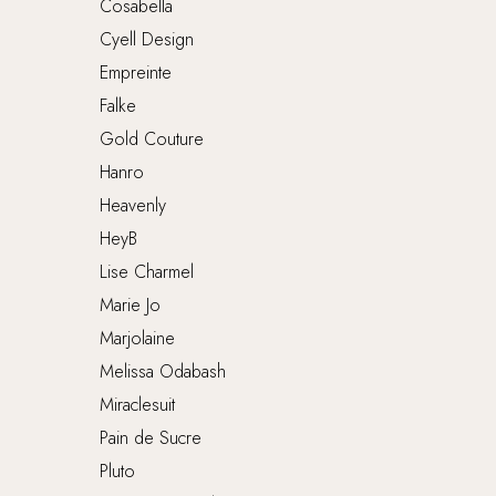
Cosabella
kan
Cyell Design
gekozen
worden
Empreinte
op
Falke
de
Gold Couture
productp
Hanro
Heavenly
HeyB
Lise Charmel
Marie Jo
Marjolaine
Melissa Odabash
Miraclesuit
Pain de Sucre
Pluto