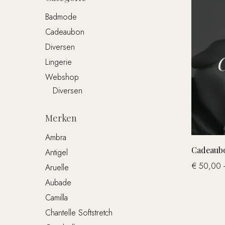
Badmode
Cadeaubon
Diversen
Lingerie
Webshop
Diversen
Merken
Ambra
Dit
Cadeaub
Antigel
product
€
50,00
-
heeft
Aruelle
meerder
Aubade
variaties.
Camilla
Deze
Chantelle Softstretch
optie