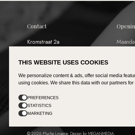
Contact
Openin
Kromstraat 2a
Maanda
5504 BC Veldhoven
Dinsdag
Woensda
THIS WEBSITE USES COOKIES
Donderd
T:
040 – 7676078
Vrijdag:
E:
info@pluche-lingerie.nl
We personalize content & ads, offer social media featur
Zaterda
using cookies. We share this data with our partners for
Zondag:
(Eerste
PREFERENCES
STATISTICS
MARKETING
© 2026 Pluche Lingerie. Design by MEGANMEDIA.