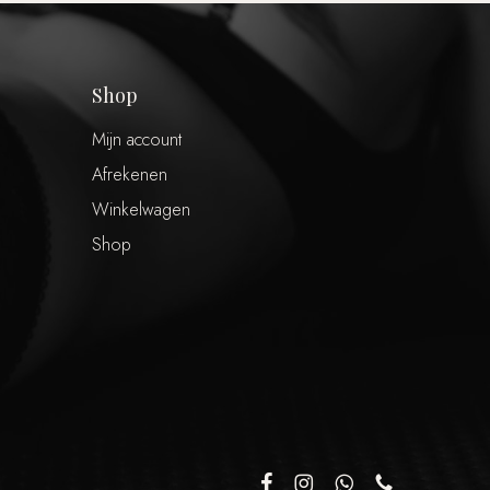
Shop
Mijn account
Afrekenen
Winkelwagen
Shop
€
0,00
 winkelwagen
Afrekenen
facebook
instagram
whatsapp
phone