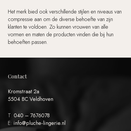
Het merk bied ook verschillende stijlen en niveaus van
compressie aan om de diverse behoefte van zijn
klanten te voldoen. Zo kunnen vrouwen van alle
vormen en maten de producten vinden die bij hun
behoeften passen.
Contact
Kromstraat 2a
5504 BC Veldhoven
T:
040 – 7676078
E:
info@pluche-lingerie.nl