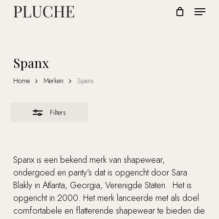
Skip
Menu
to
Close
CLOSE
Cart
CART
Close
main
Filters
Menu
content
Spanx
Home
Merken
Spanx
Filters
Spanx is een bekend merk van shapewear,
ondergoed en panty’s dat is opgericht door Sara
Blakly in Atlanta, Georgia, Verenigde Staten. Het is
opgericht in 2000. Het merk lanceerde met als doel
comfortabele en flatterende shapewear te bieden die