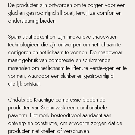
De producten zijn ontworpen om te zorgen voor een
glad en gestroomlijnd silhouet, terwijl ze comfort en
ondersteuning bieden.
Spanx staat bekent om zijn innovatieve shapewaer-
technologieën die zijn ontworpen om het lichaam te
corrigeren en het lichaam te vormen. De shapewear
maakt gebruik van compressie en sculpterende
materialen om het lichaam te liften, te verstevigen en te
vormen, waardoor een slanker en gestroomlijnd
uiterlijk ontstaat.
Ondaks de Krachtige compressie bieden de
producten van Spanx vaak een comfortabele
Geen producten in de
pasvorm. Het merk besteedt veel aandacht aan
winkelwagen.
ontwerp en constructie, om ervoor te zorgen dat de
producten niet knellen of verschuiven.
Go to shop