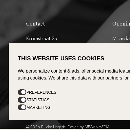
Contact
Openin
Kromstraat 2a
Maanda
5504 BC Veldhoven
Dinsdag
Woensda
THIS WEBSITE USES COOKIES
Donderd
T:
040 – 7676078
Vrijdag:
E:
info@pluche-lingerie.nl
We personalize content & ads, offer social media featur
Zaterda
using cookies. We share this data with our partners for
Zondag:
(Eerste
PREFERENCES
STATISTICS
MARKETING
© 2026 Pluche Lingerie. Design by MEGANMEDIA.