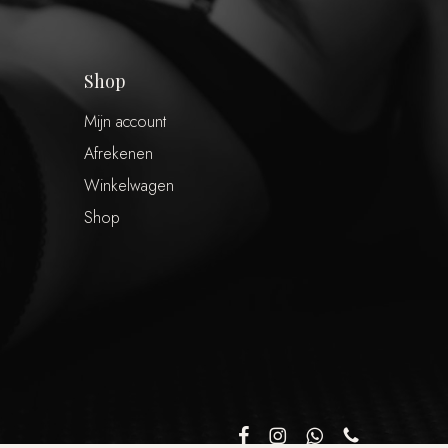
Shop
Mijn account
Afrekenen
Winkelwagen
Shop
€
0,00
 winkelwagen
Afrekenen
facebook
instagram
whatsapp
phone