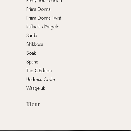
Pretty You London
Prima Donna
Prima Donna Twist
Raffaela d'Angelo
Sarda
Shikkosa
Soak
Spanx
The C-Edition
Undress Code
Wasgeluk
Kleur