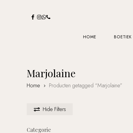
Skip
to
FACEBOOK
INSTAGRAM
WHATSAPP
PHONE
main
content
HOME
BOETIEK
Marjolaine
Home
Producten getagged “Marjolaine”
Hide
Filters
Categorie